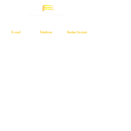
E-mail
Telefone
Redes Sociais​
geral@reasd.pt
(+351)
213 510 910