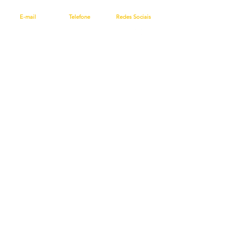
E-mail
Telefone
Redes Sociais​
geral@reasd.pt
(+351)
213 510 910
Política de Privacidade
Canal das Denúncias
Livro de