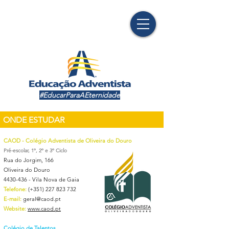
#EducarParaAEternidade
ONDE ESTUDAR
CAOD - Colégio Adventista de Oliveira do Douro
Pré-escolar, 1º, 2º e 3º Ciclo​
Rua do Jorgim, 166
Oliveira do Douro
4430-436
- Vila Nova de Gaia
Telefone:
(
+351) 227 823 732
E-mail:
geral@caod.pt
Website:
www.caod.pt
Colégio de Talentos