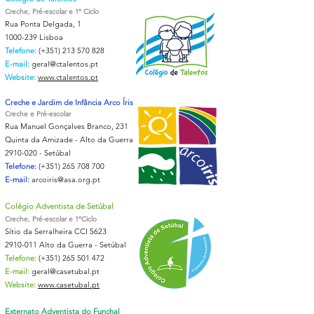
Creche, Pré-escolar e 1º Ciclo
Rua Ponta Delgada, 1
1000-239
Lisboa
Telefone:
(+351)
213 570 828
E-mail:
geral@ctalentos.pt
Website:
www.ctalentos.pt
Creche e Jardim de Infância Arco Íris
Creche e Pré-escolar
Rua Manuel Gonçalves Branco, 231
Quinta da Amizade - Alto da Guerra
2910-020
- Setúbal
Telefone:
(+351)
265 708 700
E-mail:
arcoiris@asa.org.pt
Colégio Adventista de Setúbal
Creche, Pré-escolar e 1ºCiclo
Sítio da Serralheira CCI 5623
2910-011
Alto da Guerra - Setúbal
Telefone:
(+351)
265 501 472
E-mail:
geral@casetubal.pt
Website:
www.casetubal.pt
Externato Adventista do Funchal