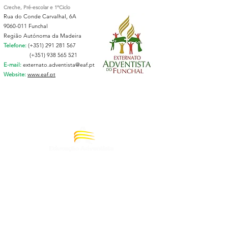
Creche, Pré-escolar e 1ºCiclo
Rua do Conde Carvalhal, 6A
9060-011
Funchal
Região Autónoma da Madeira
Telefone:
(+351)
291 281 567
(+351)
938 565 521
E-mail:
externato.adventista@eaf.pt
Website:
www.eaf.pt
E-mail
Telefone
Redes Sociais​
geral@reasd.pt
(+351)
213 510 910